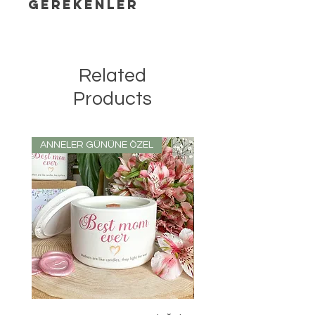
GEREKENLER
Mumunuzu muhafaza ederken
yüksek sıcaklığa maruz
Related
kalmamasına özen gösteriniz.
Mumunuzun çocukların ve evcil
Products
hayvanların ulaşamayacağı bir
yerde olduğundan emin olunuz.
Yanan mumunuzun yanından asla
ANNELER GÜNÜNE ÖZEL
ayrılmayınız. Mumunuzu ateşe
duyarlı nesnelerin uzağında yakınız
ve yanıcı-patlayıcı maddelerden
uzak tutunuz. Güvenliğiniz için
mumunuzu 3 saatten daha uzun
süre yakmayınız ve mumlarınızı
yaktığınız zeminin ısıya dayanıklı
olduğundan emin olunuz.