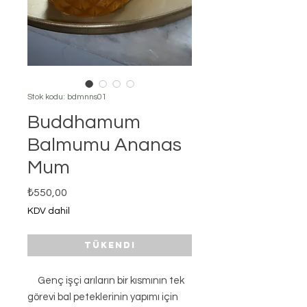
Stok kodu: bdmnns01
Buddhamum
Balmumu Ananas
Mum
Fiyat
₺550,00
KDV dahil
Tükendi
Genç işçi arıların bir kısmının tek
görevi bal peteklerinin yapımı için