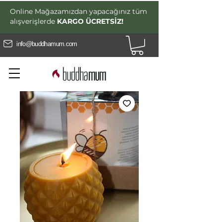
Online Mağazamızdan yapacağınız tüm
alışverişlerde
KARGO ÜCRETSİZ!
info@buddhamum.com