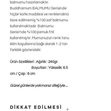
balmumu hazırlamaktır.
Buddhamum BALMUMU Serisinde
hiçbir katkı maddesi ve renklendirici
ilave edilmemiş %100 saf balmumu
kullanılmaktadır. Balmumu
Serisi'nde %100 pamuk fitil
kullanılmıştır. Mumunuzun renk tonu
iklim koşullarına bağlı olarak 1-2 ton
farklılık gösterebilir.
Ürün özellikleri : Ağırlık : 240gr.
Boyutları : Yükselik: 6.5
cm / Çap : 6 cm
Güzel günlerde yakmanız dileğiyle ...
DİKKAT EDİLMESİ